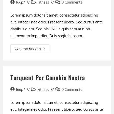
Post
Post
Post
l66p7
Fitness
0 Comments
author:
category:
comments:
Lorem ipsum dolor sit amet, consectetur adipiscing
elit. Integer nec odio. Praesent libero. Sed cursus ante
dapibus diam. Sed nisi. Nulla quis sem at nibh
elementum imperdiet. Duis sagittis ipsum.…
Interdum
Continue Reading
Magna
Augue
Eget
Torquent Per Conubia Nostra
Post
Post
Post
l66p7
Fitness
0 Comments
author:
category:
comments:
Lorem ipsum dolor sit amet, consectetur adipiscing
elit. Integer nec odio. Praesent libero. Sed cursus ante