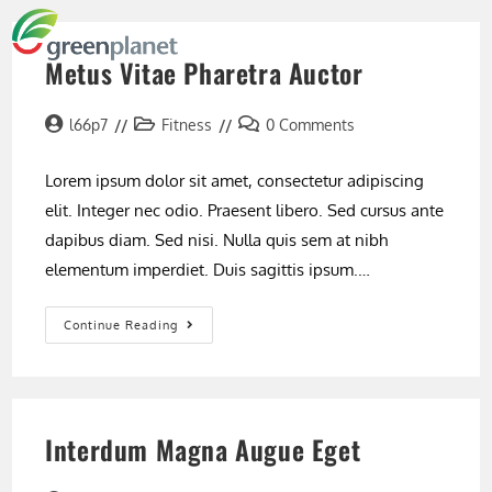
Skip
MENU
to
Metus Vitae Pharetra Auctor
content
Post
Post
Post
l66p7
Fitness
0 Comments
author:
category:
comments:
Lorem ipsum dolor sit amet, consectetur adipiscing
elit. Integer nec odio. Praesent libero. Sed cursus ante
dapibus diam. Sed nisi. Nulla quis sem at nibh
elementum imperdiet. Duis sagittis ipsum.…
Metus
Continue Reading
Vitae
Pharetra
Auctor
Interdum Magna Augue Eget