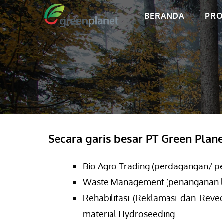
BERANDA
PRO
Secara garis besar PT Green Plane
Bio Agro Trading (perdagangan/ p
Waste Management (penanganan l
Rehabilitasi (Reklamasi dan Reve
material Hydroseeding